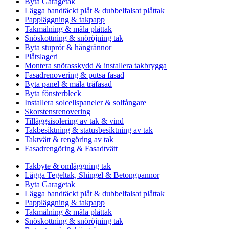
Byta Garagetak
Lägga bandtäckt plåt & dubbelfalsat plåttak
Pappläggning & takpapp
Takmålning & måla plåttak
Snöskottning & snöröjning tak
Byta stuprör & hängrännor
Plåtslageri
Montera snörasskydd & installera takbrygga
Fasadrenovering & putsa fasad
Byta panel & måla träfasad
Byta fönsterbleck
Installera solcellspaneler & solfångare
Skorstensrenovering
Tilläggsisolering av tak & vind
Takbesiktning & statusbesiktning av tak
Taktvätt & rengöring av tak
Fasadrengöring & Fasadtvätt
Takbyte & omläggning tak
Lägga Tegeltak, Shingel & Betongpannor
Byta Garagetak
Lägga bandtäckt plåt & dubbelfalsat plåttak
Pappläggning & takpapp
Takmålning & måla plåttak
Snöskottning & snöröjning tak