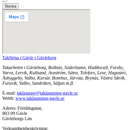
Skicka
Takfirma i Gävle i Gävleborg
Takarbeten i Gävleborg, Bollnäs, Söderhamn, Hudiksvall, Forsby,
Varva, Lervik, Kullsand, Avaström, Sätra, Tolvfors, Lexe, Hagaströ,
Åsbyggeby, Valbo, Karsär, Bomhus, Järvsta, Brynäs, Västra Sikvik,
Furuvik, Valbo, Sandviken, Säljan m.fl.
E-mail:
taklaggare@taklaggning-gavle.se
Webb:
www.taklaggning-gavle.se
Adress: Förrådsgatan,
803 09 Gävle
Gävleborgs Län
Verksamhetsbeskrivning: