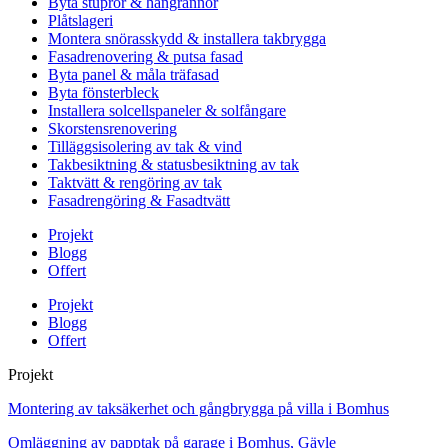
Byta stuprör & hängrännor
Plåtslageri
Montera snörasskydd & installera takbrygga
Fasadrenovering & putsa fasad
Byta panel & måla träfasad
Byta fönsterbleck
Installera solcellspaneler & solfångare
Skorstensrenovering
Tilläggsisolering av tak & vind
Takbesiktning & statusbesiktning av tak
Taktvätt & rengöring av tak
Fasadrengöring & Fasadtvätt
Projekt
Blogg
Offert
Projekt
Blogg
Offert
Projekt
Montering av taksäkerhet och gångbrygga på villa i Bomhus
Omläggning av papptak på garage i Bomhus, Gävle