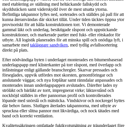
med etablering av ställning med heltäckande fallskydd och
skyddsräcken samt väderskydd över de mest utsatta ytorna.
Befintliga takpannor lyftes ned, sorterades och ställdes på pall för att
kunna återanvändas där skicket tillät. Under tiden täcktes öppna ytor
provisoriskt för att hålla konstruktionen torr. Vi demonterade
gammal läkt och underlag, besiktigade råspont och uppstickande
konstruktioner, och markerade partier med fukt- eller rötskador för
utbyte. All logistik planerades för att minska spill och onödiga lyft, i
samarbete med
takläggare sandviken
, med tydlig avfallssortering
direkt på plats.
Efter nödvändiga byten i underlaget monterades en bitumenbaserad
underlagspapp med klisterkanter på torr råspont, med överlapp och
infästningar enligt gällande branschregler. Skarvar pressades och
förseglades, uppvik utfördes mot skorsten, genomföringar och
anslutande väggar, och nya fotplåtar samt ränndalar anpassades och
monterades innan underlagspappen avslutades. Därefter lades ny
ströläkt och bärläkt av torrt, impregnerat virke; läktavstånd och
nockhöjd ställdes in efter pannornas profil och kontrollerades
löpande med snörslå och mätsticka. Vindskivor och nockregel byttes
där behov fanns. Slutligen återlades takpannorna, med utbyte av
spruckna eller slitna pannor mot likvärdiga, och nock tätades med
band och korrekt ventilation.
Kvalitetssäkringen omfattade fuktkvotsmätning av träunderlaget före