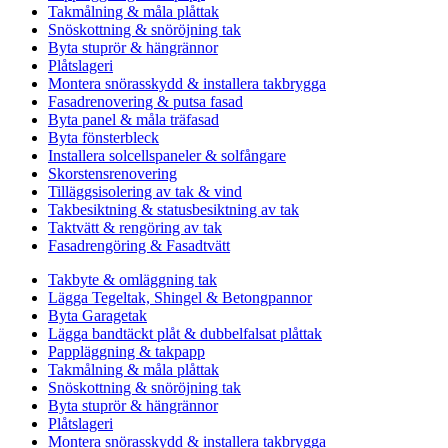
Takmålning & måla plåttak
Snöskottning & snöröjning tak
Byta stuprör & hängrännor
Plåtslageri
Montera snörasskydd & installera takbrygga
Fasadrenovering & putsa fasad
Byta panel & måla träfasad
Byta fönsterbleck
Installera solcellspaneler & solfångare
Skorstensrenovering
Tilläggsisolering av tak & vind
Takbesiktning & statusbesiktning av tak
Taktvätt & rengöring av tak
Fasadrengöring & Fasadtvätt
Takbyte & omläggning tak
Lägga Tegeltak, Shingel & Betongpannor
Byta Garagetak
Lägga bandtäckt plåt & dubbelfalsat plåttak
Pappläggning & takpapp
Takmålning & måla plåttak
Snöskottning & snöröjning tak
Byta stuprör & hängrännor
Plåtslageri
Montera snörasskydd & installera takbrygga