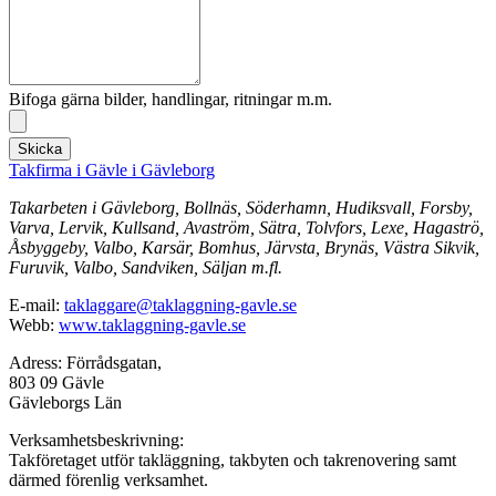
Bifoga gärna bilder, handlingar, ritningar m.m.
Skicka
Takfirma i Gävle i Gävleborg
Takarbeten i Gävleborg, Bollnäs, Söderhamn, Hudiksvall, Forsby,
Varva, Lervik, Kullsand, Avaström, Sätra, Tolvfors, Lexe, Hagaströ,
Åsbyggeby, Valbo, Karsär, Bomhus, Järvsta, Brynäs, Västra Sikvik,
Furuvik, Valbo, Sandviken, Säljan m.fl.
E-mail:
taklaggare@taklaggning-gavle.se
Webb:
www.taklaggning-gavle.se
Adress: Förrådsgatan,
803 09 Gävle
Gävleborgs Län
Verksamhetsbeskrivning:
Takföretaget utför takläggning, takbyten och takrenovering samt
därmed förenlig verksamhet.