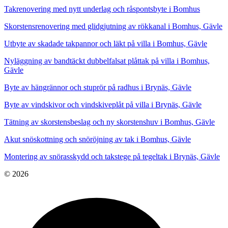
Takrenovering med nytt underlag och råspontsbyte i Bomhus
Skorstensrenovering med glidgjutning av rökkanal i Bomhus, Gävle
Utbyte av skadade takpannor och läkt på villa i Bomhus, Gävle
Nyläggning av bandtäckt dubbelfalsat plåttak på villa i Bomhus,
Gävle
Byte av hängrännor och stuprör på radhus i Brynäs, Gävle
Byte av vindskivor och vindskiveplåt på villa i Brynäs, Gävle
Tätning av skorstensbeslag och ny skorstenshuv i Bomhus, Gävle
Akut snöskottning och snöröjning av tak i Bomhus, Gävle
Montering av snörasskydd och takstege på tegeltak i Brynäs, Gävle
© 2026