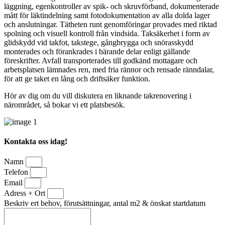
läggning, egenkontroller av spik- och skruvförband, dokumenterade
mått för läktindelning samt fotodokumentation av alla dolda lager
och anslutningar. Tätheten runt genomföringar provades med riktad
spolning och visuell kontroll från vindsida. Taksäkerhet i form av
glidskydd vid takfot, takstege, gångbrygga och snörasskydd
monterades och förankrades i bärande delar enligt gällande
föreskrifter. Avfall transporterades till godkänd mottagare och
arbetsplatsen lämnades ren, med fria rännor och rensade ränndalar,
för att ge taket en lång och driftsäker funktion.
Hör av dig om du vill diskutera en liknande takrenovering i
närområdet, så bokar vi ett platsbesök.
Kontakta oss idag!
Namn
Telefon
Email
Adress + Ort
Beskriv ert behov, förutsättningar, antal m2 & önskat startdatum