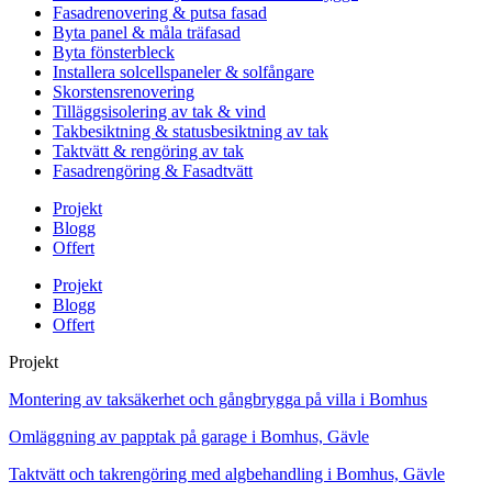
Fasadrenovering & putsa fasad
Byta panel & måla träfasad
Byta fönsterbleck
Installera solcellspaneler & solfångare
Skorstensrenovering
Tilläggsisolering av tak & vind
Takbesiktning & statusbesiktning av tak
Taktvätt & rengöring av tak
Fasadrengöring & Fasadtvätt
Projekt
Blogg
Offert
Projekt
Blogg
Offert
Projekt
Montering av taksäkerhet och gångbrygga på villa i Bomhus
Omläggning av papptak på garage i Bomhus, Gävle
Taktvätt och takrengöring med algbehandling i Bomhus, Gävle