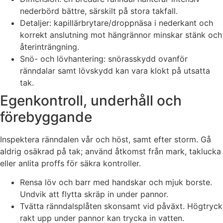
nederbörd bättre, särskilt på stora takfall.
Detaljer: kapillärbrytare/droppnäsa i nederkant och
korrekt anslutning mot hängrännor minskar stänk och
återinträngning.
Snö- och lövhantering: snörasskydd ovanför
ränndalar samt lövskydd kan vara klokt på utsatta
tak.
Egenkontroll, underhåll och
förebyggande
Inspektera ränndalen vår och höst, samt efter storm. Gå
aldrig osäkrad på tak; använd åtkomst från mark, taklucka
eller anlita proffs för säkra kontroller.
Rensa löv och barr med handskar och mjuk borste.
Undvik att flytta skräp in under pannor.
Tvätta ränndalsplåten skonsamt vid påväxt. Högtryck
rakt upp under pannor kan trycka in vatten.