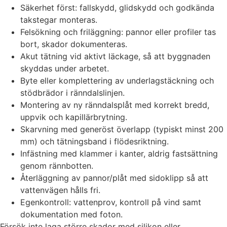
Säkerhet först: fallskydd, glidskydd och godkända
takstegar monteras.
Felsökning och friläggning: pannor eller profiler tas
bort, skador dokumenteras.
Akut tätning vid aktivt läckage, så att byggnaden
skyddas under arbetet.
Byte eller komplettering av underlagstäckning och
stödbrädor i ränndalslinjen.
Montering av ny ränndalsplåt med korrekt bredd,
uppvik och kapillärbrytning.
Skarvning med generöst överlapp (typiskt minst 200
mm) och tätningsband i flödesriktning.
Infästning med klammer i kanter, aldrig fastsättning
genom rännbotten.
Återläggning av pannor/plåt med sidoklipp så att
vattenvägen hålls fri.
Egenkontroll: vattenprov, kontroll på vind samt
dokumentation med foton.
Försök inte laga större skador med silikon eller