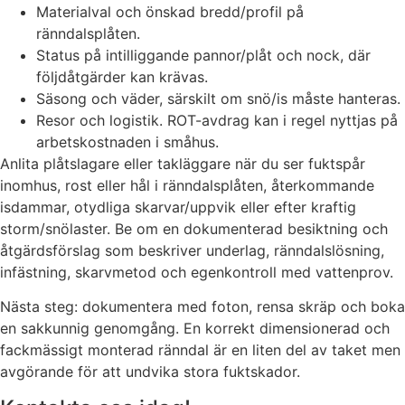
Materialval och önskad bredd/profil på
ränndalsplåten.
Status på intilliggande pannor/plåt och nock, där
följdåtgärder kan krävas.
Säsong och väder, särskilt om snö/is måste hanteras.
Resor och logistik. ROT-avdrag kan i regel nyttjas på
arbetskostnaden i småhus.
Anlita plåtslagare eller takläggare när du ser fuktspår
inomhus, rost eller hål i ränndalsplåten, återkommande
isdammar, otydliga skarvar/uppvik eller efter kraftig
storm/snölaster. Be om en dokumenterad besiktning och
åtgärdsförslag som beskriver underlag, ränndalslösning,
infästning, skarvmetod och egenkontroll med vattenprov.
Nästa steg: dokumentera med foton, rensa skräp och boka
en sakkunnig genomgång. En korrekt dimensionerad och
fackmässigt monterad ränndal är en liten del av taket men
avgörande för att undvika stora fuktskador.