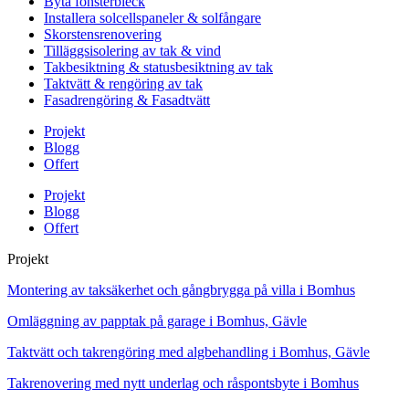
Byta fönsterbleck
Installera solcellspaneler & solfångare
Skorstensrenovering
Tilläggsisolering av tak & vind
Takbesiktning & statusbesiktning av tak
Taktvätt & rengöring av tak
Fasadrengöring & Fasadtvätt
Projekt
Blogg
Offert
Projekt
Blogg
Offert
Projekt
Montering av taksäkerhet och gångbrygga på villa i Bomhus
Omläggning av papptak på garage i Bomhus, Gävle
Taktvätt och takrengöring med algbehandling i Bomhus, Gävle
Takrenovering med nytt underlag och råspontsbyte i Bomhus