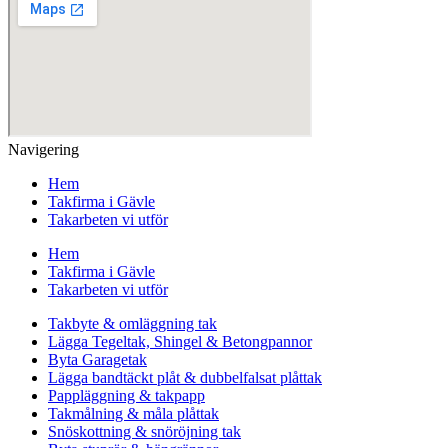
Navigering
Hem
Takfirma i Gävle
Takarbeten vi utför
Hem
Takfirma i Gävle
Takarbeten vi utför
Takbyte & omläggning tak
Lägga Tegeltak, Shingel & Betongpannor
Byta Garagetak
Lägga bandtäckt plåt & dubbelfalsat plåttak
Pappläggning & takpapp
Takmålning & måla plåttak
Snöskottning & snöröjning tak