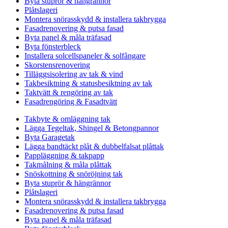
Byta stuprör & hängrännor
Plåtslageri
Montera snörasskydd & installera takbrygga
Fasadrenovering & putsa fasad
Byta panel & måla träfasad
Byta fönsterbleck
Installera solcellspaneler & solfångare
Skorstensrenovering
Tilläggsisolering av tak & vind
Takbesiktning & statusbesiktning av tak
Taktvätt & rengöring av tak
Fasadrengöring & Fasadtvätt
Takbyte & omläggning tak
Lägga Tegeltak, Shingel & Betongpannor
Byta Garagetak
Lägga bandtäckt plåt & dubbelfalsat plåttak
Pappläggning & takpapp
Takmålning & måla plåttak
Snöskottning & snöröjning tak
Byta stuprör & hängrännor
Plåtslageri
Montera snörasskydd & installera takbrygga
Fasadrenovering & putsa fasad
Byta panel & måla träfasad