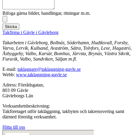
Bifoga gärna bilder, handlingar, ritningar m.m.
Skicka
Takfirma i Gävle i Gävleborg
Takarbeten i Gävleborg, Bollnäs, Söderhamn, Hudiksvall, Forsby,
Varva, Lervik, Kullsand, Avaström, Sätra, Tolvfors, Lexe, Hagaströ,
Åsbyggeby, Valbo, Karsär, Bomhus, Järvsta, Brynäs, Västra Sikvik,
Furuvik, Valbo, Sandviken, Säljan m.fl.
E-mail:
taklaggare@taklaggning-gavle.se
Webb:
www.taklaggning-gavle.se
Adress: Förrådsgatan,
803 09 Gävle
Gävleborgs Län
Verksamhetsbeskrivning:
Takföretaget utför takläggning, takbyten och takrenovering samt
därmed förenlig verksamhet.
Hitta till oss